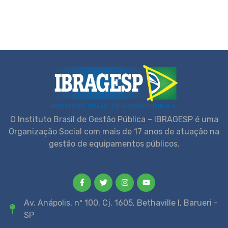
O Instituto Brasil de Gestão Pública – IBRAGESP é uma
Organização Social com mais de 17 anos de atuação na
gestão de equipamentos públicos.
Connect Us
Av. Anápolis, nº 100, Cj. 1605, Bethaville I, Barueri -
SP