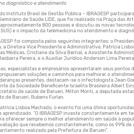
 no diagnóstico e atendimento
o Instituto Brasil de Gestão Pública – IBRAGESP participara
Seminário de Saúde LIDE, que foi realizado na Praça das Art
 aproximadamente 800 pessoas e discutiu as novas tecnolo
(SUS) e o impacto da telemedicina no atendimento e diagnó
GESP foi composta pelos seguintes integrantes: o President
a, a Diretora Vice Presidente e Administrativa, Patrícia Lisb
as Médicas, Cristiane da Silva Bernal, a Assistente Adminis
Gasbarra Pereira, e o Auxiliar Jurídico Anderson Lima Pereira
tas, especialistas e empresários apresentaram seus pontos d
 propuseram soluções e caminhos para melhorar o atendimen
lideranças presentes, destacam-se o infectologista Jean Go
nte da Sociedade Beneficente Israelita Brasileira Albert Ein
cretário de saúde de Barueri, Milton Monti, a deputada est
ito de Barueri, Rubens Furlan.
trícia Lisboa Machado, o evento foi uma ótima oportunidad
 e aprendizado. “O IBRAGESP investe constantemente em te
ara oferecer sempre o melhor atendimento em saúde à popul
 avaliação que recebemos constantemente, como os 99% de 
antamento realizado pela Prefeitura de Barueri”.