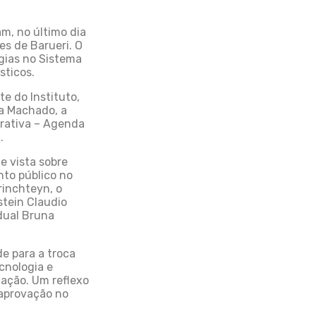
m, no último dia
es de Barueri. O
gias no Sistema
sticos.
e do Instituto,
oa Machado, a
trativa – Agenda
.
e vista sobre
to público no
rinchteyn, o
stein Claudio
adual Bruna
e para a troca
cnologia e
ação. Um reflexo
aprovação no