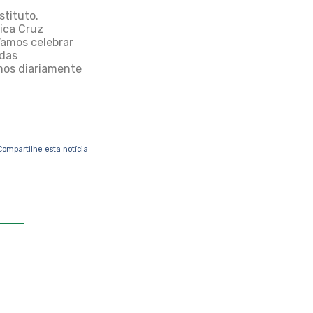
stituto.
nica Cruz
amos celebrar
adas
mos diariamente
Compartilhe esta notícia