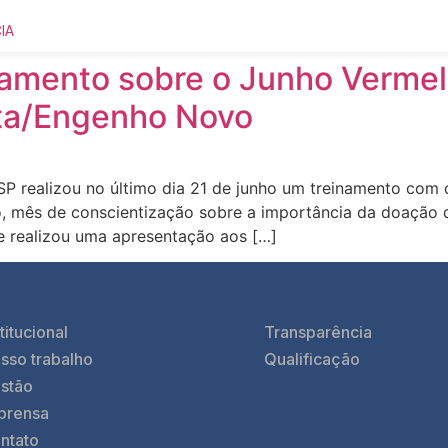
IA
namento sobre o Junho Verme
reta/Engenho Novo
ESP realizou no último dia 21 de junho um treinamento com 
 mês de conscientização sobre a importância da doação d
e realizou uma apresentação aos […]
r Services
Support
titucional
Transparência
sso trabalho
Qualificação
stão
prensa
ntato