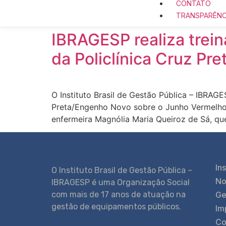
CONTATO
TRANSPARÊNC
IBRAGESP realiza trei
da Policlínica Cruz P
O Instituto Brasil de Gestão Pública – IBRAG
Preta/Engenho Novo sobre o Junho Vermelho,
enfermeira Magnólia Maria Queiroz de Sá, qu
Ou
Ins
O Instituto Brasil de Gestão Pública –
No
IBRAGESP é uma Organização Social
com mais de 17 anos de atuação na
Ge
gestão de equipamentos públicos.
Im
Co