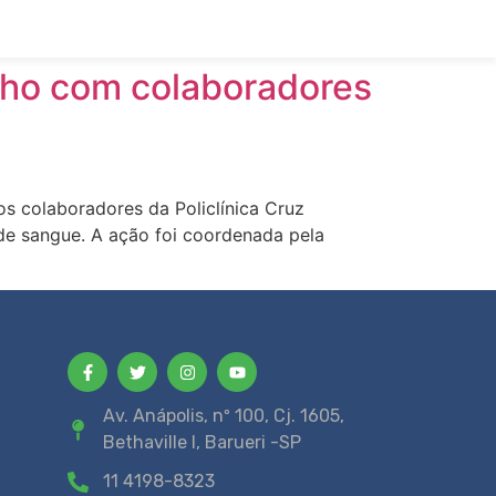
lho com colaboradores
os colaboradores da Policlínica Cruz
e sangue. A ação foi coordenada pela
Connect Us
Av. Anápolis, nº 100, Cj. 1605,
Bethaville I, Barueri -SP
11 4198-8323