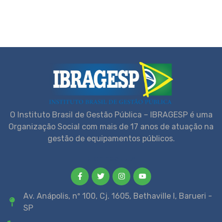
O Instituto Brasil de Gestão Pública – IBRAGESP é uma
Organização Social com mais de 17 anos de atuação na
gestão de equipamentos públicos.
Connect Us
Av. Anápolis, nº 100, Cj. 1605, Bethaville I, Barueri -
SP