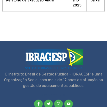
Relatório de Execução Anual
ano
baixar
2025
O Instituto Brasil de Gestão Pública – IBRAGESP é uma
Organização Social com mais de 17 anos de atuação na
gestão de equipamentos públicos.
Connect Us