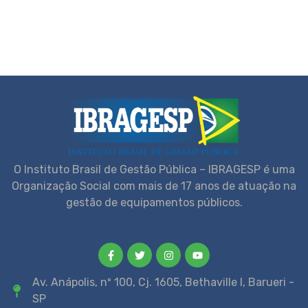
O Instituto Brasil de Gestão Pública – IBRAGESP é uma
Organização Social com mais de 17 anos de atuação na
gestão de equipamentos públicos.
Connect Us
Av. Anápolis, nº 100, Cj. 1605, Bethaville I, Barueri -
SP